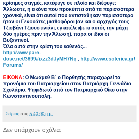
κρίσιμες στιγμές, κατέφυγε σε πλοίο και διέφυγε;
Άλλωστε, η εικόνα που προκύπτει από τα περισσότερα
χρονικά, είναι ότι αυτοί που αντιστάθηκαν περισσότερο
ήταν οι Γενουάτες μισθοφόροι (αν και ο αρχηγός τους
Τζιοβάνι Τζιουστινιάνι, εγκατέλειψε κι αυτός την μάχη
δύο ημέρες πριν την Άλωση), παρά οι ίδιοι οι
Βυζαντινοί.
Όλα αυτά στην κρίση του καθενός...
http://www.pare-
dose.net/3699#ixzz3dJyMH7Nq
,
http://www.esoterica.gr/
Forums/
ΕΙΚΟΝΑ
: O Μωάμεθ Β΄ ο Πορθητής παραχωρεί τα
προνόμια του Πατριαρχείου στον Πατριάρχη Γεννάδιο
Σχολάριο.
Ψηφιδωτό από τον Πατριαρχικό Οίκο στην
Κωνσταντινούπολη.
Σείριος
στις
5:40:00 μ.μ.
Δεν υπάρχουν σχόλια: