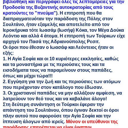
βιβλιοθήκη και περιγράφει όλες τις λεπτομέρειες για την
Προδοσία της Βυζαντινής αυτοκρατορίας από τους
κρατούντες το "πνεύμα"
). Η επιτροπή που θα
διαπραγματευόταν την παράδοση της Πόλης στον
Σουλτάνο, ήταν εξαμελής και αποτελείτο από τον
Ιεροκήρυκα τότε Ιωασάμ (Ιωσήφ) Κόκα, τον Μέγα Δούκα
Λεόντιο και αλλά 4 άτομα. Η επιτροπή των Τούρκων είχε
αρχηγό τον Πασά της Αδριανούπολης Ρεσιτ.
Οι όροι που έθεσαν ο Ιωασάφ και Λεόντειος ήταν οι
εξής:
1. Η Αγία Σοφία και οι 10 κυριότερες εκκλησίες, καθώς
και τα μοναστήρια με τις περιούσιες τους και τα
εισοδήματα τους να παραμείνουν στους παπάδες,
όπως και μέχρι τώρα!!!
2. Εγγύηση για την ζωή και τις περιούσιες των ατόμων
που περιέχονταν στον κατάλογο που έδωσαν.
3. Οι χριστιανοί παπάδες να μην αλλάξουν αμφίεση, να
λατρεύουν τον θεό τους και να καβαλάνε άλογο!
Στη δεύτερη συνάντηση οι Τούρκοι έφεραν την
απάντηση του Σουλτάνου, όπου έγιναν δεκτοί οι όροι
πλην αυτού που αφορούσε την Αγία Σοφία και την
ίππευση άλογων από ιερείς.
Μόνον οι υπεύθυνοι της
παράδοσης επιτρέπεται να είναι έφιπποι
.