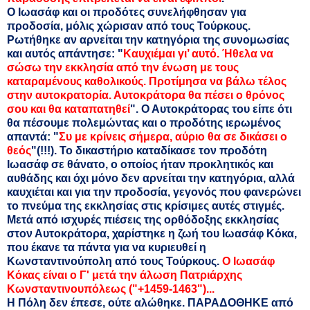
Ο Ιωασάφ και οι προδότες συνελήφθησαν για
προδοσία, μόλις χώρισαν από τους Τούρκους.
Ρωτήθηκε αν αρνείται την κατηγόρια της συνομωσίας
και αυτός απάντησε: "
Καυχιέμαι γι’ αυτό. Ήθελα να
σώσω την εκκλησία από την ένωση με τους
καταραμένους καθολικούς. Προτίμησα να βάλω τέλος
στην αυτοκρατορία. Αυτοκράτορα θα πέσει ο θρόνος
σου και θα καταπατηθεί
". Ο Αυτοκράτορας του είπε ότι
θα πέσουμε πολεμώντας και ο προδότης ιερωμένος
απαντά: "
Συ με κρίνεις σήμερα, αύριο θα σε δικάσει ο
θεός
"(!!!). Το δικαστήριο καταδίκασε τον προδότη
Ιωασάφ σε θάνατο, ο οποίος ήταν προκλητικός και
αυθάδης και όχι μόνο δεν αρνείται την κατηγόρια, αλλά
καυχιέται και για την προδοσία, γεγονός που φανερώνει
το πνεύμα της εκκλησίας στις κρίσιμες αυτές στιγμές.
Μετά από ισχυρές πιέσεις της ορθόδοξης εκκλησίας
στον Αυτοκράτορα, χαρίστηκε η ζωή του Ιωασάφ Κόκα,
που έκανε τα πάντα για να κυριευθεί η
Κωνσταντινούπολη από τους Τούρκους.
Ο Ιωασάφ
Κόκας είναι ο Γ' μετά την άλωση Πατριάρχης
Κωνσταντινουπόλεως ("+1459-1463")...
Η Πόλη δεν έπεσε, ούτε αλώθηκε. ΠΑΡΑΔΟΘΗΚΕ από