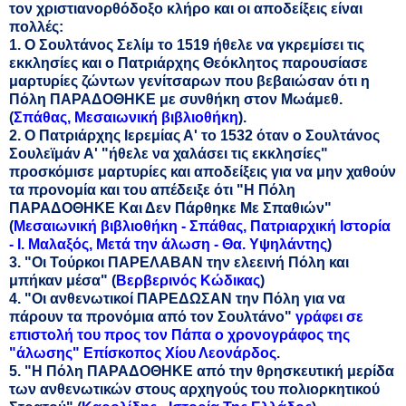
τον χριστιανορθόδοξο κλήρο και οι αποδείξεις είναι
πολλές:
1. Ο Σουλτάνος Σελίμ το 1519 ήθελε να γκρεμίσει τις
εκκλησίες και ο Πατριάρχης Θεόκλητος παρουσίασε
μαρτυρίες ζώντων γενίτσαρων που βεβαιώσαν ότι η
Πόλη ΠΑΡΑΔΟΘΗΚΕ με συνθήκη στον Μωάμεθ.
(
Σπάθας, Μεσαιωνική βιβλιοθήκη
).
2. Ο Πατριάρχης Ιερεμίας Α' το 1532 όταν ο Σουλτάνος
Σουλεϊμάν Α' "ήθελε να χαλάσει τις εκκλησίες"
προσκόμισε μαρτυρίες και αποδείξεις για να μην χαθούν
τα προνομία και του απέδειξε ότι "Η Πόλη
ΠΑΡΑΔΟΘΗΚΕ Και Δεν Πάρθηκε Με Σπαθιών"
(
Μεσαιωνική βιβλιοθήκη - Σπάθας, Πατριαρχική Ιστορία
- Ι. Μαλαξός, Μετά την άλωση - Θα. Υψηλάντης
)
3. "Οι Τούρκοι ΠΑΡΕΛΑΒΑΝ την ελεεινή Πόλη και
μπήκαν μέσα" (
Βερβερινός Κώδικας
)
4. "Οι ανθενωτικοί ΠΑΡΕΔΩΣΑΝ την Πόλη για να
πάρουν τα προνόμια από τον Σουλτάνο"
γράφει σε
επιστολή του προς τον Πάπα ο χρονογράφος της
"άλωσης" Επίσκοπος Χίου Λεονάρδος
.
5. "Η Πόλη ΠΑΡΑΔΟΘΗΚΕ από την θρησκευτική μερίδα
των ανθενωτικών στους αρχηγούς του πολιορκητικού