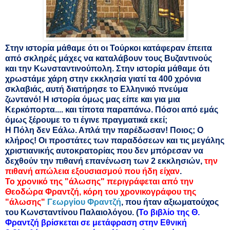
Στην ιστορία μάθαμε ότι οι Τούρκοι κατάφεραν έπειτα
από σκληρές μάχες να καταλάβουν τους Βυζαντινούς
και την Κωνσταντινούπολη. Στην ιστορία μάθαμε ότι
χρωστάμε χάρη στην εκκλησία γιατί τα 400 χρόνια
σκλαβιάς, αυτή διατήρησε το Ελληνικό πνεύμα
ζωντανό! Η ιστορία όμως μας είπε και για μια
Κερκόπορτα.... και τίποτα παραπάνω. Πόσοι από εμάς
όμως ξέρουμε το τι έγινε πραγματικά εκεί;
Η Πόλη δεν Εάλω. Απλά την παρέδωσαν! Ποιος; Ο
κλήρος! Οι προστάτες των παραδόσεων και τις μεγάλης
χριστιανικής αυτοκρατορίας που δεν μπόρεσαν να
δεχθούν την πιθανή επανένωση των 2 εκκλησιών,
την
πιθανή απώλεια εξουσιασμού που ήδη είχαν
.
Το χρονικό της "άλωσης" περιγράφεται από την
Θεοδώρα Φραντζή, κόρη του χρονικογράφου της
"άλωσης"
Γεωργίου Φραντζή
, που ήταν αξιωματούχος
του Κωνσταντίνου Παλαιολόγου. (
Το βιβλίο της Θ.
Φραντζή βρίσκεται σε μετάφραση στην Εθνική