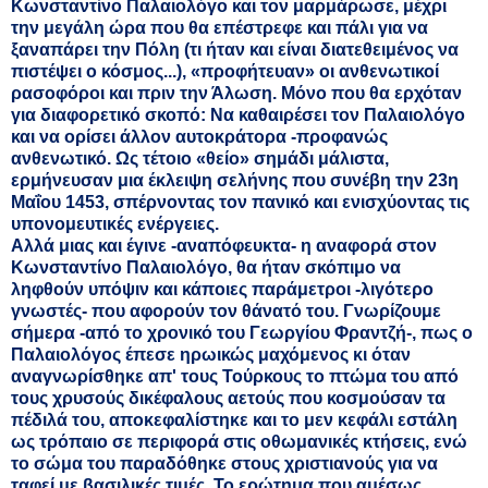
Κωνσταντίνο Παλαιολόγο και τον μαρμάρωσε, μέχρι
την μεγάλη ώρα που θα επέστρεφε και πάλι για να
ξαναπάρει την Πόλη (τι ήταν και είναι διατεθειμένος να
πιστέψει ο κόσμος...), «προφήτευαν» οι ανθενωτικοί
ρασοφόροι και πριν την Άλωση. Μόνο που θα ερχόταν
για διαφορετικό σκοπό: Να καθαιρέσει τον Παλαιολόγο
και να ορίσει άλλον αυτοκράτορα -προφανώς
ανθενωτικό. Ως τέτοιο «θείο» σημάδι μάλιστα,
ερμήνευσαν μια έκλειψη σελήνης που συνέβη την 23η
Μαΐου 1453, σπέρνοντας τον πανικό και ενισχύοντας τις
υπονομευτικές ενέργειες.
Αλλά μιας και έγινε -αναπόφευκτα- η αναφορά στον
Κωνσταντίνο Παλαιολόγο, θα ήταν σκόπιμο να
ληφθούν υπόψιν και κάποιες παράμετροι -λιγότερο
γνωστές- που αφορούν τον θάνατό του. Γνωρίζουμε
σήμερα -από το χρονικό του Γεωργίου Φραντζή-, πως ο
Παλαιολόγος έπεσε ηρωικώς μαχόμενος κι όταν
αναγνωρίσθηκε απ' τους Τούρκους το πτώμα του από
τους χρυσούς δικέφαλους αετούς που κοσμούσαν τα
πέδιλά του, αποκεφαλίστηκε και το μεν κεφάλι εστάλη
ως τρόπαιο σε περιφορά στις οθωμανικές κτήσεις, ενώ
το σώμα του παραδόθηκε στους χριστιανούς για να
ταφεί με βασιλικές τιμές. Το ερώτημα που αμέσως