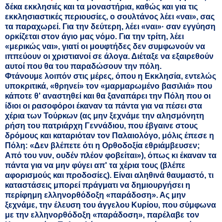
δέκα εκκλησιές και τα μοναστήρια, καθώς και για τις
εκκλησιαστικές περιουσίες, ο σουλτάνος λέει «ναι», σας
τα παραχωρεί. Για την δεύτερη, λέει «ναι»· σαν εγγύηση
ορκίζεται στον άγιο μας νόμο. Για την τρίτη, λέει
«μερικώς ναι», γιατί οι μουφτήδες δεν συμφωνούν να
ιππεύουν οι χριστιανοί σε άλογα. Διέταξε να εξαιρεθούν
αυτοί που θα του παραδώσουν την πόλη.
Φτάνουμε λοιπόν στις μέρες, όπου η Εκκλησία, εντελώς
υποκριτικά, «θρηνεί» τον «μαρμαρωμένο βασιλιά» που
κάποτε θ' αναστηθεί και θα ξαναπάρει την Πόλη που οι
ίδιοι οι ρασοφόροι έκαναν τα πάντα για να πέσει στα
χέρια των Τούρκων (ας μην ξεχνάμε την αλησμόνητη
ρήση του πατριάρχη Γεννάδιου, που έβγαινε στους
δρόμους και καταριόταν τον Παλαιολόγο, μόλις έπεσε η
Πόλη: «Δεν βλέπετε ότι η Ορθοδοξία εθριάμβευσεν;
Από του νυν, ουδέν πλέον φοβείται»), όπως κι έκαναν τα
πάντα για να μην φύγει απ' τα χέρια τους (βλέπε
αφορισμούς και προδοσίες). Είναι αληθινά θαυμαστό, τι
καταστάσεις μπορεί πράγματι να δημιουργήσει η
περίφημη ελληνορθόδοξη «παράδοση». Ας μην
ξεχνάμε, την έλευση του άγγελου Κυρίου, που σύμφωνα
με την ελληνορθόδοξη «παράδοση», παρέλαβε τον