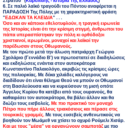
Στρατού" (
Καρολίδης - Ιστορία Της Ελλάδος
)
6. Σε παλιό λαϊκό τραγούδι του Πόντου αναφέρεται η
ΠΑΡΑΔΟΣΗ Της Πόλης με τη χαρακτηριστική φράση
"
ΕΔΩΚΑΝ ΤΑ ΚΛΕΙΔΙΑ
" . . .
Όσο και αν κάποιοι εθελοτυφλούν, η τραγική ειρωνεία
της Ιστορίας είναι ότι την κρίσιμη στιγμή, άνθρωποι του
πάπα υπερασπίστηκαν την πόλη κι ορθόδοξοι
χριστιανοί, ιερωμένοι, μοναχοί και λαϊκοί την
παρέδωσαν στους Οθωμανούς
.
Με τον πρώτο μετά την άλωση πατριάρχη Γεώργιο
Σχολάριο (Γεννάδιο Β') να πρωτοστατεί σε διαδηλώσεις
και εκδηλώσεις ενάντια στον αυτοκράτορα
Κωνσταντίνο Παλαιολόγο, ακριβώς τις κρίσιμες ώρες
της πολιορκίας. Με δέκα χιλιάδες καλόγερους να
διαδίδουν ότι είναι θέλημα Θεού να μπούν οι Οθωμανοί
στη Βασιλεύουσα και να κυριεύσουν τη μισή οπότε
Άγγελος Κυρίου θα κατέβει από τους ουρανούς, θα
καθαιρέσει τον αυτοκράτορα, θα βάλει άλλον και θα
διώξει τους εισβολείς.
Με πιο πρακτικό τον μοναχό
Πέτρο που πήρε άλλους τριακόσιους και πέρασε στις
τουρκικές γραμμές.
Με τους ευσεβείς ανθενωτικούς να
βοηθούν τον Μωάμεθ να χτίσει το οχυρό Ρούμελι Χισάρ.
Και με τους "μέσα" να οργανώνουν σαμποτάζ
με πιο