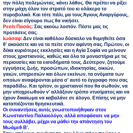
την πόλη πολεμώντας, κάνει λάθος. Θα πρέπει να ρίξει
στην μάχη όλον τον στρατό του κι ολάκερο το
πυροβολικό. Και τότε πάλι, μα τους Άγιους Αναργύρους,
δεν είναι σίγουρο πως θα νικήσει.
Ρεσίτ Πασάς
: Σας ακούω λοιπόν. Πέστε μας τις
προτάσεις σας.
Ιωάσαφ
: Δεν είναι καθόλου δύσκολο να θυμηθείτε όσα
θ' ακούσετε και να τα πείτε στον αφέντη σας. Πρώτον, οι
δέκα κυριότερες εκκλησίες και η Αγία Σοφία να μείνουν
στους χριστιανούς, καθώς και όλα τα μοναστήρια με τις
περιουσίες και τα εισοδήματά τους. Δεύτερον, ζητούμε
εγγυήσεις ζωής, προσώπων, ιδιοκτησίας, οικιών,
γαιών, υπηρεσιών και όλων εκείνων, τα ονόματα των
οποίων αναφέρονται μέσα σ' αυτό το έγγραφο που σας
παραδίδω. Και τρίτον, οι χριστιανοί που θα σωθούν, να
μην υποχρεωθούν ν' αλλάξουν τρόπο ντυσίματος και να
έχουν δικαίωμα να καβαλάνε σε άλογο. Επίσης να μην
καταπιέζονται θρησκευτικά.
Οι συναντήσεις αυτές γνωστοποιήθηκαν στον
Κωνσταντίνο Παλαιολόγο, αλλά αποφάσισε να μην
τους συλλάβει, μέχρι να μάθει την απάντηση του
Μωάμεθ Β'
.