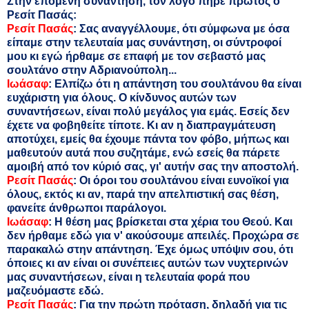
Στην επόμενη συνάντηση, τον λόγο πήρε πρώτος ο
Ρεσίτ Πασάς:
Ρεσίτ Πασάς
: Σας αναγγέλλουμε, ότι σύμφωνα με όσα
είπαμε στην τελευταία μας συνάντηση, οι σύντροφοί
μου κι εγώ ήρθαμε σε επαφή με τον σεβαστό μας
σουλτάνο στην Αδριανούπολη...
Ιωάσαφ
: Ελπίζω ότι η απάντηση του σουλτάνου θα είναι
ευχάριστη για όλους. Ο κίνδυνος αυτών των
συναντήσεων, είναι πολύ μεγάλος για εμάς. Εσείς δεν
έχετε να φοβηθείτε τίποτε. Κι αν η διαπραγμάτευση
αποτύχει, εμείς θα έχουμε πάντα τον φόβο, μήπως και
μαθευτούν αυτά που συζητάμε, ενώ εσείς θα πάρετε
αμοιβή από τον κύριό σας, γι' αυτήν σας την αποστολή.
Ρεσίτ Πασάς
: Οι όροι του σουλτάνου είναι ευνοϊκοί για
όλους, εκτός κι αν, παρά την απελπιστική σας θέση,
φανείτε άνθρωποι παράλογοι.
Ιωάσαφ
: Η θέση μας βρίσκεται στα χέρια του Θεού. Και
δεν ήρθαμε εδώ για ν' ακούσουμε απειλές. Προχώρα σε
παρακαλώ στην απάντηση. Έχε όμως υπόψιν σου, ότι
όποιες κι αν είναι οι συνέπειες αυτών των νυχτερινών
μας συναντήσεων, είναι η τελευταία φορά που
μαζευόμαστε εδώ.
Ρεσίτ Πασάς
: Για την πρώτη πρόταση, δηλαδή για τις