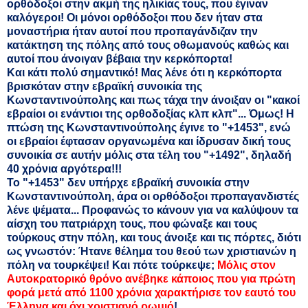
ορθόδοξοι στην ακμή της ηλικίας τους, που έγιναν
καλόγεροι! Οι μόνοι ορθόδοξοι που δεν ήταν στα
μοναστήρια ήταν αυτοί που προπαγάνδιζαν την
κατάκτηση της πόλης από τους οθωμανούς καθώς και
αυτοί που άνοιγαν βέβαια την κερκόπορτα!
Και κάτι πολύ σημαντικό! Μας λένε ότι η κερκόπορτα
βρισκόταν στην εβραϊκή συνοικία της
Κωνσταντινούπολης και πως τάχα την άνοιξαν οι "κακοί
εβραίοι οι ενάντιοι της ορθοδοξίας κλπ κλπ"... Όμως! Η
πτώση της Κωνσταντινούπολης έγινε το "+1453", ενώ
οι εβραίοι έφτασαν οργανωμένα και ίδρυσαν δική τους
συνοικία σε αυτήν μόλις στα τέλη του "+1492", δηλαδή
40 χρόνια αργότερα!!!
Το "+1453" δεν υπήρχε εβραϊκή συνοικία στην
Κωνσταντινούπολη, άρα οι ορθόδοξοι προπαγανδιστές
λένε ψέματα... Προφανώς το κάνουν για να καλύψουν τα
αίσχη του πατριάρχη τους, που φώναξε και τους
τούρκους στην πόλη, και τους άνοιξε και τις πόρτες, διότι
ως γνωστόν: Ήτανε θέλημα του θεού των χριστιανών η
πόλη να τουρκέψει! Και πότε τούρκεψε;
Μόλις στον
Αυτοκρατορικό θρόνο ανέβηκε κάποιος που για πρώτη
φορά μετά από 1100 χρόνια χαρακτήρισε τον εαυτό του
Έλληνα και όχι χριστιανό ρωμιό
!