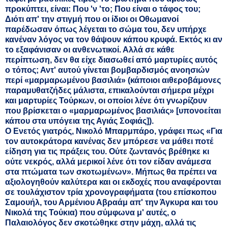
προκύπτει, είναι: Που 'ν 'το; Που είναι ο τάφος του;
Διότι απ' την στιγμή που οι ίδιοι οι Οθωμανοί
παρέδωσαν όπως λέγεται το σώμα του, δεν υπήρχε
κανέναν λόγος να τον θάψουν κάπου κρυφά. Εκτός κι αν
το εξαφάνισαν οι ανθενωτικοί. Αλλά σε κάθε
περίπτωση, δεν θα είχε διασωθεί από μαρτυρίες αυτός
ο τόπος; Αντ' αυτού γίνεται βομβαρδισμός ανοησιών
περί «μαρμαρωμένου βασιλιά» (κάποιοι αιθεροβάμονες
παραμυθατζήδες μάλιστα, επικαλούνται σήμερα μέχρι
και μαρτυρίες Τούρκων, οι οποίοι λένε ότι γνωρίζουν
που βρίσκεται ο «μαρμαρωμένος βασιλιάς» [υπονοείται
κάπου στα υπόγεια της Αγιάς Σοφιάς]).
Ο Ενετός γιατρός, Νικολό Μπαρμπάρο, γράφει πως «Για
τον αυτοκράτορα κανένας δεν μπόρεσε να μάθει ποτέ
είδηση για τις πράξεις του. Ούτε ζωντανός βρέθηκε κι
ούτε νεκρός, αλλά μερικοί λένε ότι τον είδαν ανάμεσα
στα πτώματα των σκοτωμένων». Μήπως θα πρέπει να
αξιολογηθούν καλύτερα και οι εκδοχές που αναφέρονται
σε τουλάχιστον τρία χρονογραφήματα (του επίσκοπου
Σαμουήλ, του Αρμένιου Αβραάμ απ' την Άγκυρα και του
Νικολά της Τούκια) που σύμφωνα μ' αυτές, ο
Παλαιολόγος δεν σκοτώθηκε στην μάχη, αλλά τις