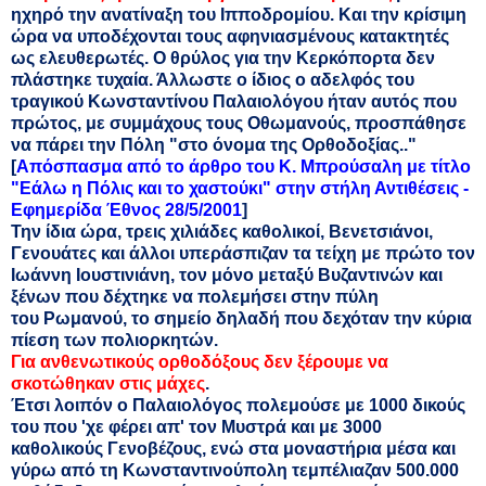
ηχηρό την ανατίναξη του Ιπποδρομίου. Και την κρίσιμη
ώρα να υποδέχονται τους αφηνιασμένους κατακτητές
ως ελευθερωτές. Ο θρύλος για την Κερκόπορτα δεν
πλάστηκε τυχαία. Άλλωστε ο ίδιος ο αδελφός του
τραγικού Κωνσταντίνου Παλαιολόγου ήταν αυτός που
πρώτος, με συμμάχους τους Οθωμανούς, προσπάθησε
να πάρει την Πόλη "στο όνομα της Ορθοδοξίας.."
[
Απόσπασμα από το άρθρο του Κ. Μπρούσαλη με τίτλο
"Εάλω η Πόλις και το χαστούκι" στην στήλη Αντιθέσεις -
Εφημερίδα Έθνος 28/5/2001
]
Την ίδια ώρα, τρεις χιλιάδες καθολικοί, Βενετσιάνοι,
Γενουάτες και άλλοι υπεράσπιζαν τα τείχη με πρώτο τον
Ιωάννη Ιουστινιάνη, τον μόνο μεταξύ Βυζαντινών και
ξένων που δέχτηκε να πολεμήσει στην πύλη
του
Ρωμανού, το σημείο δηλαδή που δεχόταν την κύρια
πίεση των πολιορκητών.
Για ανθενωτικούς ορθοδόξους δεν ξέρουμε να
σκοτώθηκαν στις μάχες
.
Έτσι λοιπόν ο Παλαιολόγος πολεμούσε με 1000 δικούς
του που 'χε φέρει απ' τον Μυστρά και με 3000
καθολικούς Γενοβέζους, ενώ στα μοναστήρια μέσα και
γύρω από τη Κωνσταντινούπολη τεμπέλιαζαν 500.000