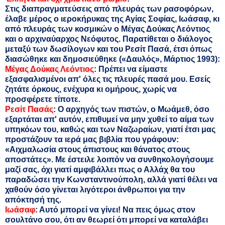
Στις διαπραγματεύσεις από πλευράς των ρασοφόρων,
έλαβε μέρος ο ιεροκήρυκας της Αγίας Σοφίας, Ιωάσαφ, κι
από πλευράς των κοσμικών ο Μέγας Δούκας Λεόντιος
και ο αρχιναύαρχος Νεόφυτος. Παρατίθεται ο διάλογος
μεταξύ των δωσίλογων και του Ρεσίτ Πασά, έτσι όπως
διασώθηκε και δημοσιεύθηκε («Δαυλός», Μάρτιος 1993):
Μέγας Δούκας Λεόντιος
: Πρέπει να είμαστε
εξασφαλισμένοι απ' όλες τις πλευρές πασά μου. Εσείς
ζητάτε όρκους, ενέχυρα κι ομήρους, χωρίς να
προσφέρετε τίποτε.
Ρεσίτ Πασάς
: Ο αρχηγός των πιστών, ο Μωάμεθ, όσο
εξαρτάται απ' αυτόν, επιθυμεί να μην χυθεί το αίμα των
υπηκόων του, καθώς και των Ναζωραίων, γιατί έτσι μας
προστάζουν τα ιερά μας βιβλία που γράφουν:
«Αιχμαλωσία στους άπιστους και θάνατος στους
αποστάτες». Με έστειλε λοιπόν να συνθηκολογήσουμε
μαζί σας, όχι γιατί αμφιβάλλει πως ο Αλλάχ θα του
παραδώσει την Κωνσταντινούπολη, αλλά γιατί θέλει να
χαθούν όσο γίνεται λιγότεροι άνθρωποι για την
απόκτησή της.
Ιωάσαφ
: Αυτό μπορεί να γίνει! Να πεις όμως στον
σουλτάνο σου, ότι αν θεωρεί ότι μπορεί να καταλάβει